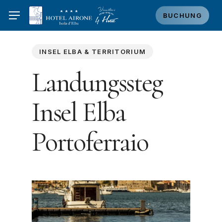
Skip
BUCHUNG
to
main
content
INSEL ELBA & TERRITORIUM
Landungssteg
Insel Elba
Portoferraio