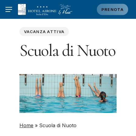
Skip
PRENOTA
to
main
content
VACANZA ATTIVA
Scuola di Nuoto
Home
»
Scuola di Nuoto