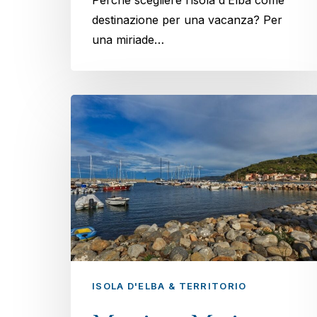
Perché scegliere l’isola d’Elba come
destinazione per una vacanza? Per
una miriade…
ISOLA D'ELBA & TERRITORIO