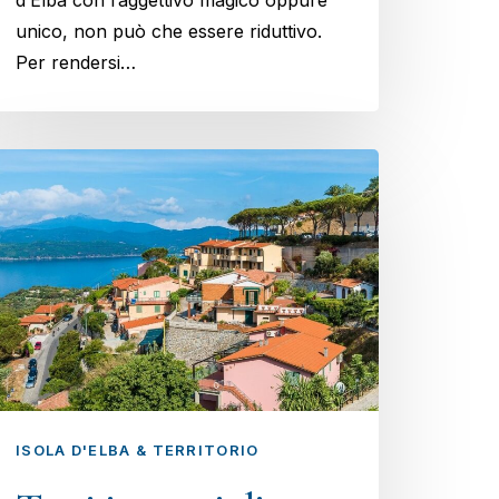
d’Elba con l’aggettivo magico oppure
unico, non può che essere riduttivo.
Per rendersi…
ISOLA D'ELBA & TERRITORIO