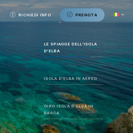
RICHIEDI INFO
P
R
E
N
O
T
A
LE SPIAGGE DELL’ISOLA
D’ELBA
ISOLA D’ELBA IN AEREO
GIRO ISOLA D’ELBA IN
BARCA